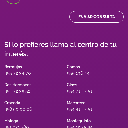
ENVIAR CONSULTA
Si lo prefieres llama al centro de tu
interés:
Bormujos
Camas
955 72 34 70
955 136 444
Dos Hermanas
Gines
954 72 39 52
954 71 47 51
Granada
Macarena
958 50 00 06
954 41 47 51
Málaga
Montequinto
951 021 780
954 12 75 94