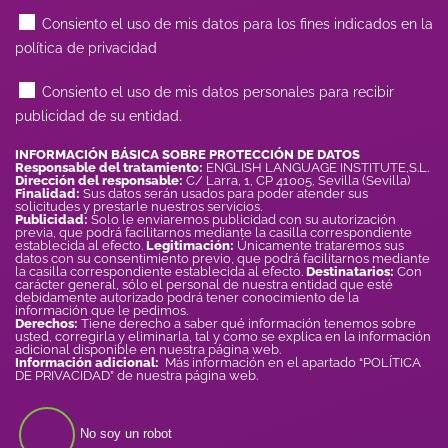
Consiento el uso de mis datos para los fines indicados en la
política de privacidad
Consiento el uso de mis datos personales para recibir
publicidad de su entidad.
INFORMACIÓN BÁSICA SOBRE PROTECCIÓN DE DATOS
Responsable del tratamiento:
ENGLISH LANGUAGE INSTITUTE,S.L.
Dirección del responsable:
C/ Larra, 1, CP 41005, Sevilla (Sevilla)
Finalidad:
Sus datos serán usados para poder atender sus
solicitudes y prestarle nuestros servicios.
Publicidad:
Solo le enviaremos publicidad con su autorización
previa, que podrá facilitarnos mediante la casilla correspondiente
establecida al efecto.
Legitimación:
Únicamente trataremos sus
datos con su consentimiento previo, que podrá facilitarnos mediante
la casilla correspondiente establecida al efecto.
Destinatarios:
Con
carácter general, sólo el personal de nuestra entidad que esté
debidamente autorizado podrá tener conocimiento de la
información que le pedimos.
Derechos:
Tiene derecho a saber qué información tenemos sobre
usted, corregirla y eliminarla, tal y como se explica en la información
adicional disponible en nuestra página web.
Información adicional:
Más información en el apartado “POLÍTICA
DE PRIVACIDAD” de nuestra página web.
No soy un robot