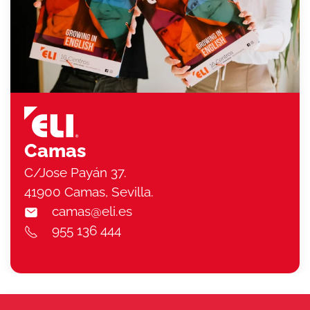
Camas
C/Jose Payán 37.
41900 Camas, Sevilla.
camas@eli.es
955 136 444