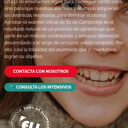
En ELI no enseñamos inglés para conseguir certificados,
sino para que nuestros alumnos y alumnas adquieran
las destrezas necesarias para dominar el idioma.
Aprobar el exámen oficial de B1 de Cambridge es el
resultado natural de un proceso de aprendizaje que
parte de un método contrastado y enfoque diferencial,
desarrollado a lo largo de un curso anual completo. Por
ello, casi la totalidad del alumnado que presentamos
logran su objetivo.
CONTACTA CON NOSOTROS
CONSULTA LOS INTENSIVOS