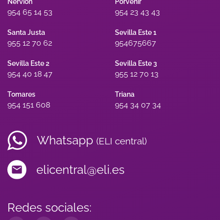
Nervión
Porvenir
954 65 14 53
954 23 43 43
Santa Justa
Sevilla Este 1
955 12 70 62
954675667
Sevilla Este 2
Sevilla Este 3
954 40 18 47
955 12 70 13
Tomares
Triana
954 151 608
954 34 07 34
Whatsapp
(ELI central)
elicentral@eli.es
Redes sociales: