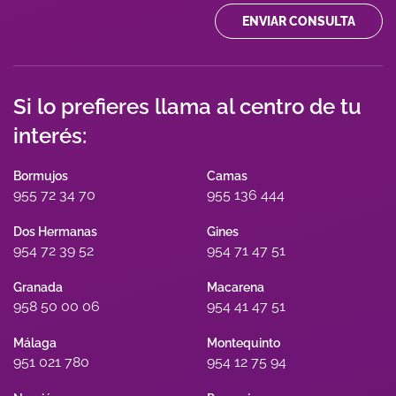
ENVIAR CONSULTA
Si lo prefieres llama al centro de tu
interés:
Bormujos
Camas
955 72 34 70
955 136 444
Dos Hermanas
Gines
954 72 39 52
954 71 47 51
Granada
Macarena
958 50 00 06
954 41 47 51
Málaga
Montequinto
951 021 780
954 12 75 94