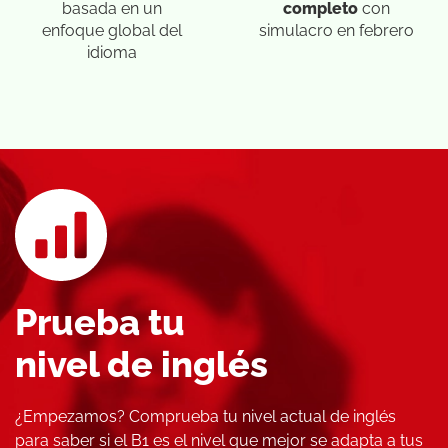
basada en un
completo
con
enfoque global del
simulacro en febrero
idioma
Prueba tu
nivel de inglés
¿Empezamos? Comprueba tu nivel actual de inglés
para saber si el B1 es el nivel que mejor se adapta a tus