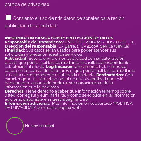
política de privacidad
Consiento el uso de mis datos personales para recibir
publicidad de su entidad.
INFORMACIÓN BÁSICA SOBRE PROTECCIÓN DE DATOS
Responsable del tratamiento:
ENGLISH LANGUAGE INSTITUTE,S.L.
Dirección del responsable:
C/ Larra, 1, CP 41005, Sevilla (Sevilla)
Finalidad:
Sus datos serán usados para poder atender sus
solicitudes y prestarle nuestros servicios.
Publicidad:
Solo le enviaremos publicidad con su autorización
previa, que podrá facilitarnos mediante la casilla correspondiente
establecida al efecto.
Legitimación:
Únicamente trataremos sus
datos con su consentimiento previo, que podrá facilitarnos mediante
la casilla correspondiente establecida al efecto.
Destinatarios:
Con
carácter general, sólo el personal de nuestra entidad que esté
debidamente autorizado podrá tener conocimiento de la
información que le pedimos.
Derechos:
Tiene derecho a saber qué información tenemos sobre
usted, corregirla y eliminarla, tal y como se explica en la información
adicional disponible en nuestra página web.
Información adicional:
Más información en el apartado “POLÍTICA
DE PRIVACIDAD” de nuestra página web.
No soy un robot