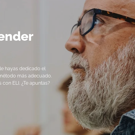
ender
le hayas dedicado el
el método más adecuado.
s con ELI. ¿Te apuntas?