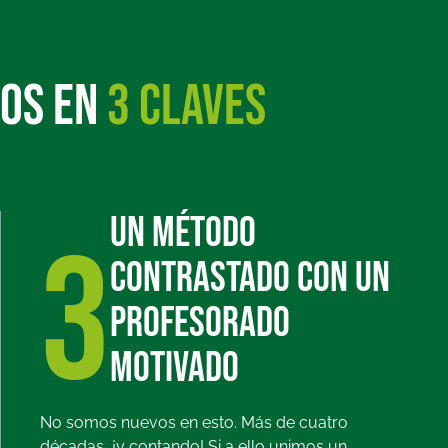
TOS EN
3 CLAVES
Un método
3
contrastado con un
profesorado
motivado
No somos nuevos en esto. Más de cuatro
décadas, ¡y contando! Si a ello unimos un