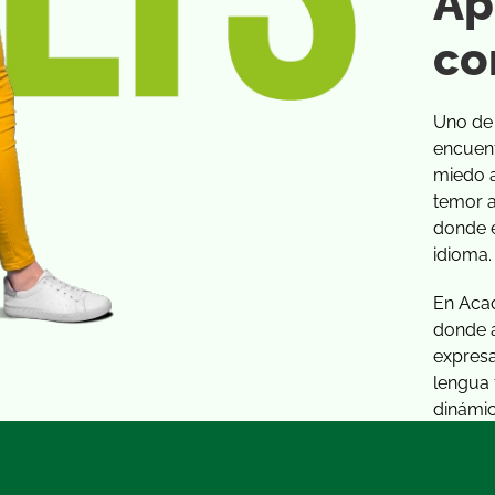
Ap
co
Uno de 
encuent
miedo a
temor a
donde e
idioma.
En Acad
donde a
expresa
lengua 
dinámic