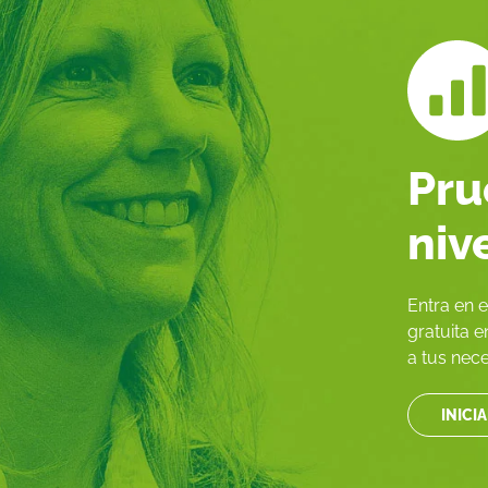
Pru
niv
Entra en 
gratuita 
a tus nec
INICI