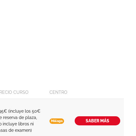
RECIO CURSO
CENTRO
95€ (incluye los 50€
e reserva de plaza,
SABER MÁS
Málaga
o incluye libros ni
asas de examen)