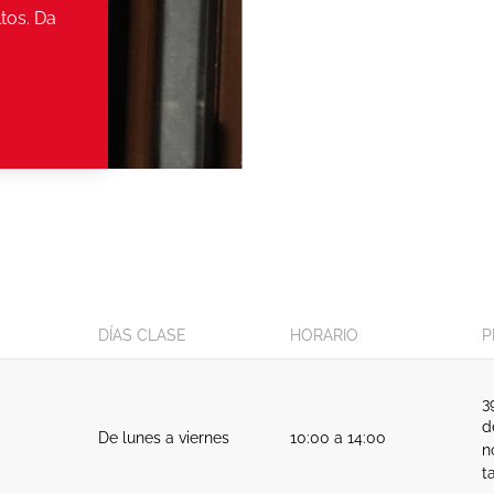
tos. Da
DÍAS CLASE
HORARIO
P
3
d
De lunes a viernes
10:00 a 14:00
n
t