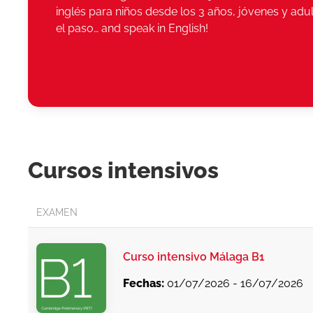
inglés para niños desde los 3 años, jóvenes y adul
el paso… and speak in English!
Cursos intensivos
EXAMEN
Curso intensivo Málaga B1
Fechas:
01/07/2026 - 16/07/2026