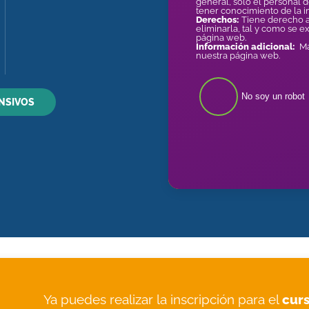
general, sólo el personal 
tener conocimiento de la 
Derechos:
Tiene derecho a
eliminarla, tal y como se e
página web.
Información adicional:
Más
nuestra página web.
No soy un robot
NSIVOS
Ya puedes realizar la inscripción para el
cur