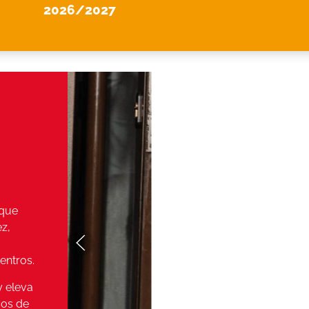
2026/2027
 que
ez,
entros.
y eleva
sos de