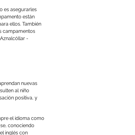
o es asegurarles
campamento están
para ellos. También
 los campamentos
Aznalcóllar -
 aprendan nuevas
sulten al niño
ación positiva, y
empre el idioma como
ose, conociendo
el inglés con