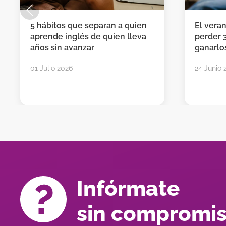
5 hábitos que separan a quien
El vera
aprende inglés de quien lleva
perder 
años sin avanzar
ganarlos
01 Julio 2026
24 Junio 
Infórmate
sin compromi