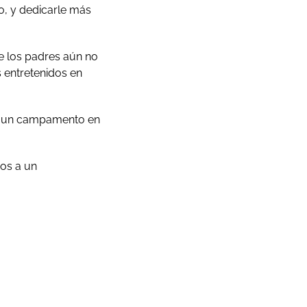
io, y dedicarle más
e los padres aún no
s entretenidos en
 es un campamento en
jos a un