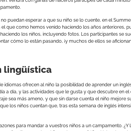
en. Vendrá con ganas de haceros partícipes de cada minuto 
mpamento.
e no puedan esperar a que su niño se lo cuente, en el Summ
n el que como hemos venido haciendo los años anteriores, p
haciendo los niños, incluyendo fotos. Los participantes se s
contar cómo lo están pasando, ¡y muchos de ellos se aficionan
 lingüística
idiomas ofrecen al niño la posibilidad de aprender un inglé
ía a día, y las actividades que le gusta y que descubre en 
aje sea más ameno, y que sin darse cuenta el niño mejore su 
que los niños cuentan que, tras esta semana de inglés intens
razones para mandar a vuestros niños a un campamento. ¿Y l