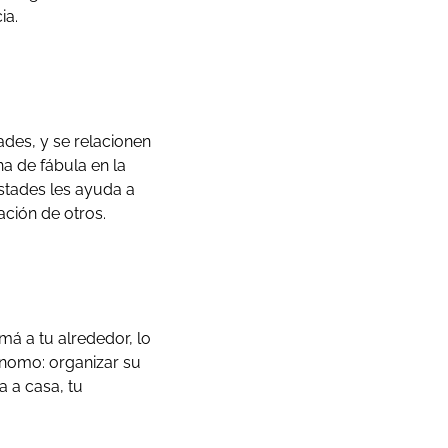
ia.
des, y se relacionen
a de fábula en la
stades les ayuda a
ación de otros.
á a tu alrededor, lo
ónomo: organizar su
a a casa, tu