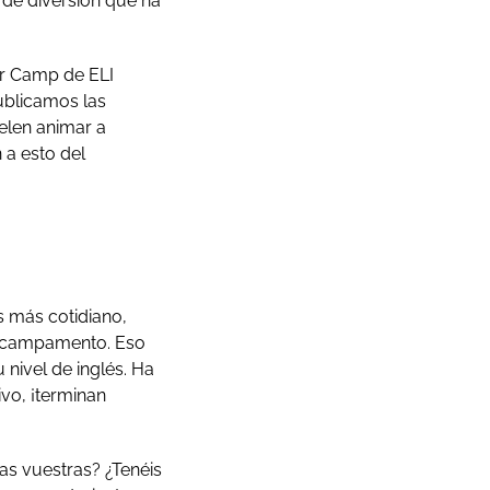
de diversión que ha
er Camp de ELI
ublicamos las
uelen animar a
 a esto del
s más cotidiano,
el campamento. Eso
nivel de inglés. Ha
ivo, ¡terminan
as vuestras? ¿Tenéis