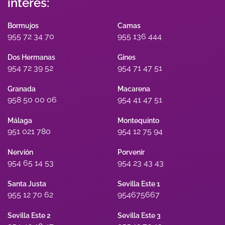
interés:
Bormujos
Camas
955 72 34 70
955 136 444
Dos Hermanas
Gines
954 72 39 52
954 71 47 51
Granada
Macarena
958 50 00 06
954 41 47 51
Málaga
Montequinto
951 021 780
954 12 75 94
Nervión
Porvenir
954 65 14 53
954 23 43 43
Santa Justa
Sevilla Este 1
955 12 70 62
954675667
Sevilla Este 2
Sevilla Este 3