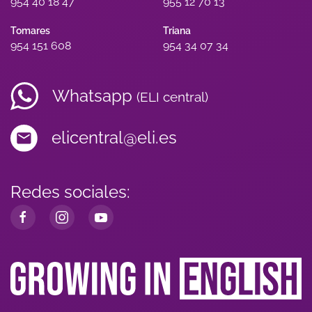
954 40 18 47
955 12 70 13
Tomares
Triana
954 151 608
954 34 07 34
Whatsapp
(ELI central)
elicentral@eli.es
Redes sociales: