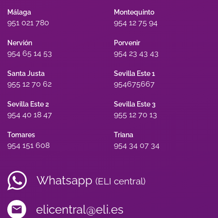
Málaga
Montequinto
951 021 780
954 12 75 94
Nervión
Porvenir
954 65 14 53
954 23 43 43
Santa Justa
Sevilla Este 1
955 12 70 62
954675667
Sevilla Este 2
Sevilla Este 3
954 40 18 47
955 12 70 13
Tomares
Triana
954 151 608
954 34 07 34
Whatsapp
(ELI central)
elicentral@eli.es