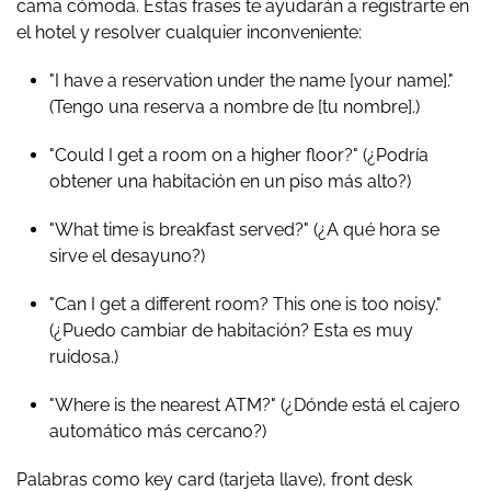
cama cómoda. Estas frases te ayudarán a registrarte en
el hotel y resolver cualquier inconveniente:
"I have a reservation under the name [your name]."
(Tengo una reserva a nombre de [tu nombre].)
"Could I get a room on a higher floor?"
(¿Podría
obtener una habitación en un piso más alto?)
"What time is breakfast served?"
(¿A qué hora se
sirve el desayuno?)
"Can I get a different room? This one is too noisy."
(¿Puedo cambiar de habitación? Esta es muy
ruidosa.)
"Where is the nearest ATM?"
(¿Dónde está el cajero
automático más cercano?)
Palabras como
key card
(tarjeta llave),
front desk