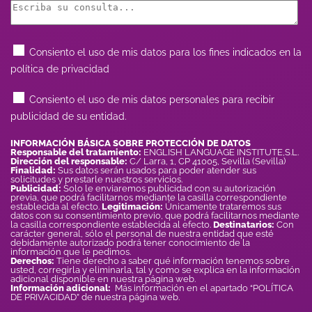
Consiento el uso de mis datos para los fines indicados en la
política de privacidad
Consiento el uso de mis datos personales para recibir
publicidad de su entidad.
INFORMACIÓN BÁSICA SOBRE PROTECCIÓN DE DATOS
Responsable del tratamiento:
ENGLISH LANGUAGE INSTITUTE,S.L.
Dirección del responsable:
C/ Larra, 1, CP 41005, Sevilla (Sevilla)
Finalidad:
Sus datos serán usados para poder atender sus
solicitudes y prestarle nuestros servicios.
Publicidad:
Solo le enviaremos publicidad con su autorización
previa, que podrá facilitarnos mediante la casilla correspondiente
establecida al efecto.
Legitimación:
Únicamente trataremos sus
datos con su consentimiento previo, que podrá facilitarnos mediante
la casilla correspondiente establecida al efecto.
Destinatarios:
Con
carácter general, sólo el personal de nuestra entidad que esté
debidamente autorizado podrá tener conocimiento de la
información que le pedimos.
Derechos:
Tiene derecho a saber qué información tenemos sobre
usted, corregirla y eliminarla, tal y como se explica en la información
adicional disponible en nuestra página web.
Información adicional:
Más información en el apartado “POLÍTICA
DE PRIVACIDAD” de nuestra página web.