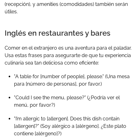
(recepción), y
amenities
(comodidades) también serán
útiles.
Inglés en restaurantes y bares
Comer en el extranjero es una aventura para el paladar.
Usa estas frases para asegurarte de que tu experiencia
culinaria sea tan deliciosa como eficiente:
"A table for [number of people], please."
(Una mesa
para [número de personas], por favor.)
"Could I see the menu, please?"
(¿Podría ver el
menú, por favor?)
"I’m allergic to [allergen]. Does this dish contain
[allergen]?"
(Soy alérgico a [alérgeno]. ¿Este plato
contiene [alérgeno]?)