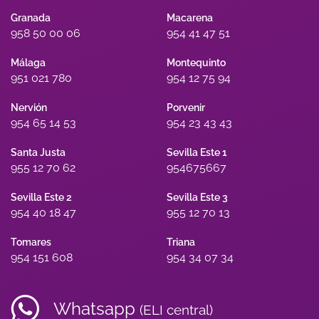
Granada
Macarena
958 50 00 06
954 41 47 51
Málaga
Montequinto
951 021 780
954 12 75 94
Nervión
Porvenir
954 65 14 53
954 23 43 43
Santa Justa
Sevilla Este 1
955 12 70 62
954675667
Sevilla Este 2
Sevilla Este 3
954 40 18 47
955 12 70 13
Tomares
Triana
954 151 608
954 34 07 34
Whatsapp
(ELI central)