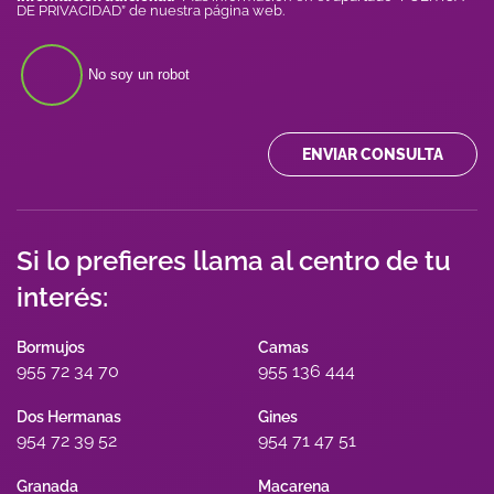
DE PRIVACIDAD” de nuestra página web.
No soy un robot
ENVIAR CONSULTA
Si lo prefieres llama al centro de tu
interés:
Bormujos
Camas
955 72 34 70
955 136 444
Dos Hermanas
Gines
954 72 39 52
954 71 47 51
Granada
Macarena