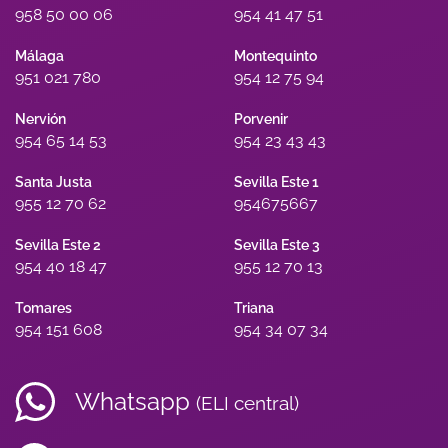
958 50 00 06
954 41 47 51
Málaga
Montequinto
951 021 780
954 12 75 94
Nervión
Porvenir
954 65 14 53
954 23 43 43
Santa Justa
Sevilla Este 1
955 12 70 62
954675667
Sevilla Este 2
Sevilla Este 3
954 40 18 47
955 12 70 13
Tomares
Triana
954 151 608
954 34 07 34
Whatsapp
(ELI central)