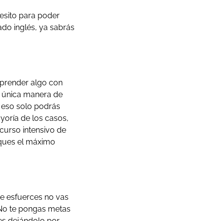
esito para poder
do inglés, ya sabrás
prender algo con
la única manera de
y eso solo podrás
yoría de los casos,
 curso intensivo de
aques el máximo
te esfuerces no vas
 No te pongas metas
es dejándolo por