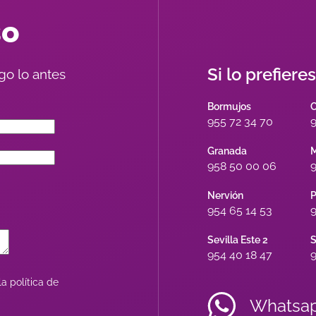
so
Si lo prefiere
go lo antes
Bormujos
955 72 34 70
9
Granada
M
958 50 00 06
9
Nervión
P
954 65 14 53
9
Sevilla Este 2
S
954 40 18 47
9
a política de
Whatsa