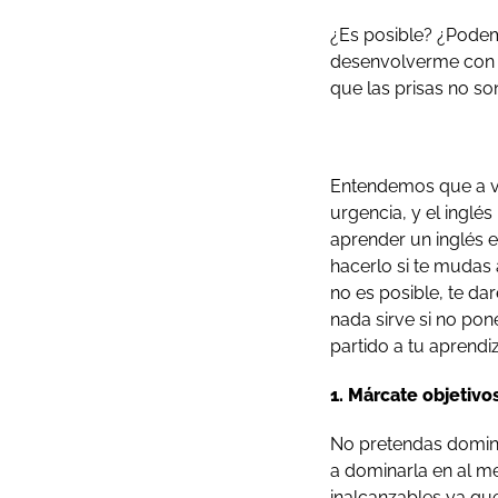
¿Es posible? ¿Podem
desenvolverme con s
que las prisas no s
Entendemos que a v
urgencia, y el inglé
aprender un inglés e
hacerlo si te mudas
no es posible, te da
nada sirve si no po
partido a tu aprendi
1. Márcate objetivos
No pretendas domina
a dominarla en al m
inalcanzables ya qu