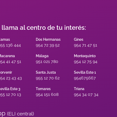
s llama al centro de tu interés:
Camas
Dos Hermanas
Gines
55 136 444
954 72 39 52
954 71 47 51
acarena
Málaga
Montequinto
54 41 47 51
951 021 780
954 12 75 94
orvenir
Santa Justa
Sevilla Este 1
54 23 43 43
955 12 70 62
954675667
evilla Este 3
Tomares
Triana
55 12 70 13
954 151 608
954 34 07 34
pp
(ELI central)