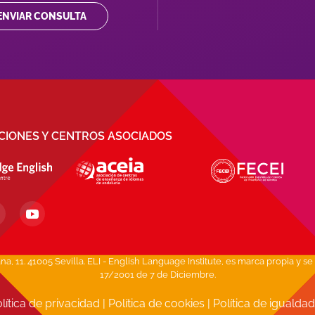
ENVIAR CONSULTA
ACIONES Y CENTROS ASOCIADOS
1. 41005 Sevilla. ELI - English Language Institute, es marca propia y se 
17/2001 de 7 de Diciembre.
lítica de privacidad
|
Política de cookies
|
Política de igualda