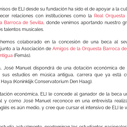
sos de ELI desde su fundación ha sido el de apoyar a la cul
lecer relaciones con instituciones como la
Real Orquesta 
a Barroca de Sevilla
, donde venimos aportando nuestro gra
s talentos musicales.
hemos colaborado en la concesión de una beca al sev
junto a la Asociación de
Amigos de la Orquesta Barroca de 
ntigua
(Femás).
a, José Manuel dispondrá de una dotación económica de 
 sus estudios en música antigua, carrera que ya está 
 Haya (Koninklijk Conservatorium Den Haag).
ación económica, ELI le concede al ganador de la beca un
Tal y como José Manuel reconoce en una entrevista reali
inglés es aún medio, y cree que cursar el intensivo de ELI le 
estudia actualmente, predominan los estudiantes nacionales 