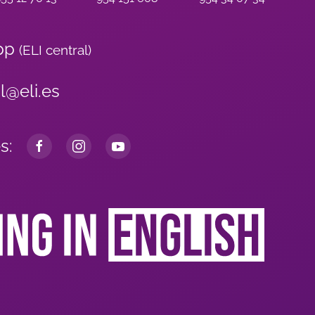
pp
(ELI central)
al@eli.es
s: