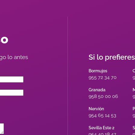
so
Si lo prefiere
go lo antes
Bormujos
955 72 34 70
9
Granada
M
958 50 00 06
9
Nervión
P
954 65 14 53
9
Sevilla Este 2
S
954 40 18 47
9