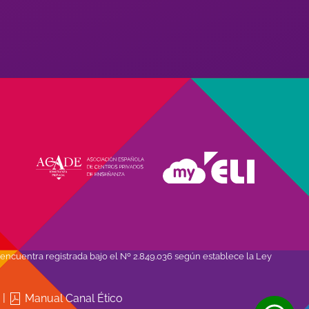
encuentra registrada bajo el Nº 2.849.036 según establece la Ley
d
|
Manual Canal Ético