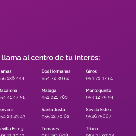
s llama al centro de tu interés:
Camas
Dos Hermanas
Gines
55 136 444
954 72 39 52
954 71 47 51
acarena
Málaga
Montequinto
54 41 47 51
951 021 780
954 12 75 94
orvenir
Santa Justa
Sevilla Este 1
54 23 43 43
955 12 70 62
954675667
evilla Este 3
Tomares
Triana
55 12 70 13
954 151 608
954 34 07 34