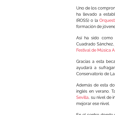
Uno de los compromi
ha llevado a estab
(ROSS) o la
Orquest
formación de jóvene
Así ha sido como 
Cuadrado Sánchez, 
Festival de Música A
Gracias a esta bec
ayudará a sufragar
Conservatorio de La
Además de esta dot
inglés en verano. 
Sevilla
, su nivel de 
mejorar ese nivel.
En el centro donde 