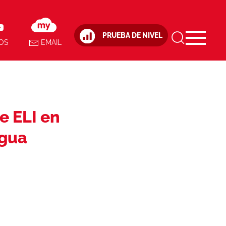
PRUEBA DE NIVEL
OS
EMAIL
e ELI en
igua