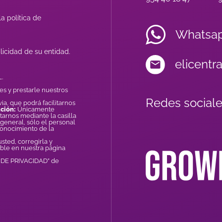
a política de
Whatsa
licidad de su entidad.
elicentr
.
es y prestarle nuestros
Redes sociale
ia, que podrá facilitarnos
ción:
Únicamente
tarnos mediante la casilla
general, sólo el personal
conocimiento de la
ted, corregirla y
ible en nuestra página
A DE PRIVACIDAD” de