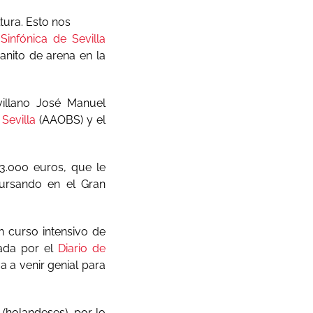
tura. Esto nos
Sinfónica de Sevilla
nito de arena en la
illano José Manuel
Sevilla
(AAOBS) y el
3.000 euros, que le
cursando en el Gran
 curso intensivo de
zada por el
Diario de
va a venir genial para
(holandeses), por lo