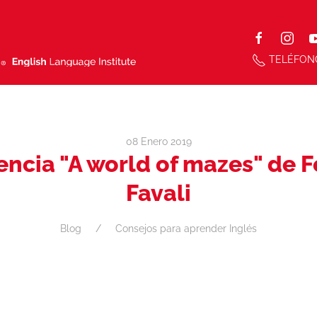
TELÉFON
08 Enero 2019
ncia "A world of mazes" de 
Favali
Blog
Consejos para aprender Inglés