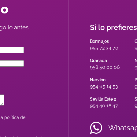
so
Si lo prefiere
go lo antes
Bormujos
955 72 34 70
9
Granada
M
958 50 00 06
9
Nervión
P
954 65 14 53
9
Sevilla Este 2
S
954 40 18 47
9
a política de
Whatsa