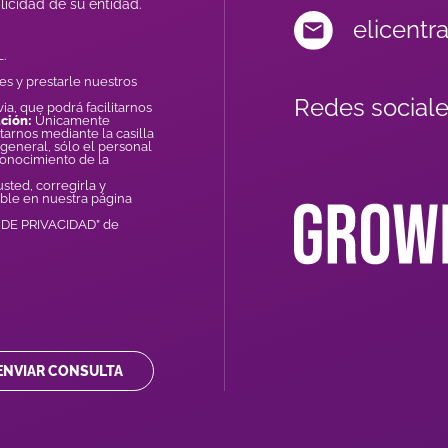
licidad de su entidad.
elicentr
.
es y prestarle nuestros
Redes sociale
ia, que podrá facilitarnos
ción:
Únicamente
tarnos mediante la casilla
general, sólo el personal
conocimiento de la
ted, corregirla y
ible en nuestra página
A DE PRIVACIDAD” de
ENVIAR CONSULTA