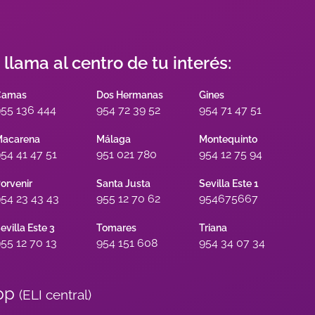
s llama al centro de tu interés:
Camas
Dos Hermanas
Gines
55 136 444
954 72 39 52
954 71 47 51
acarena
Málaga
Montequinto
54 41 47 51
951 021 780
954 12 75 94
orvenir
Santa Justa
Sevilla Este 1
54 23 43 43
955 12 70 62
954675667
evilla Este 3
Tomares
Triana
55 12 70 13
954 151 608
954 34 07 34
pp
(ELI central)