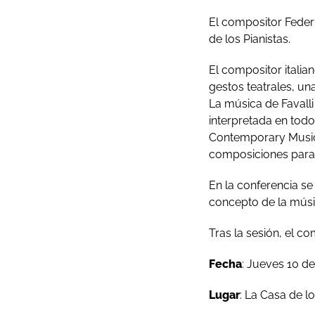
El compositor Feder
de los Pianistas.
El compositor italia
gestos teatrales, una
La música de Favalli
interpretada en to
Contemporary Music 
composiciones para 
En la conferencia se
concepto de la músi
Tras la sesión, el c
Fecha
: Jueves 10 d
Lugar
: La Casa de l