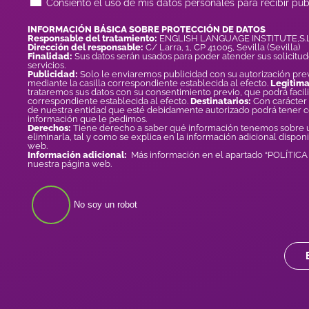
Consiento el uso de mis datos personales para recibir pub
INFORMACIÓN BÁSICA SOBRE PROTECCIÓN DE DATOS
Responsable del tratamiento:
ENGLISH LANGUAGE INSTITUTE,S.L
Dirección del responsable:
C/ Larra, 1, CP 41005, Sevilla (Sevilla)
Finalidad:
Sus datos serán usados para poder atender sus solicitud
servicios.
Publicidad:
Solo le enviaremos publicidad con su autorización prev
mediante la casilla correspondiente establecida al efecto.
Legitima
trataremos sus datos con su consentimiento previo, que podrá facili
correspondiente establecida al efecto.
Destinatarios:
Con carácter 
de nuestra entidad que esté debidamente autorizado podrá tener 
información que le pedimos.
Derechos:
Tiene derecho a saber qué información tenemos sobre us
eliminarla, tal y como se explica en la información adicional dispon
web.
Información adicional:
Más información en el apartado “POLÍTIC
nuestra página web.
No soy un robot