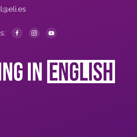
al@eli.es
s: