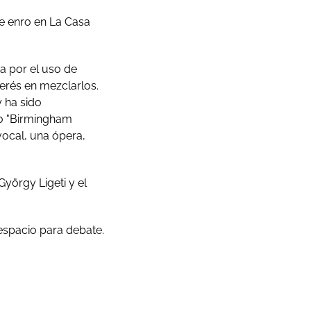
de enro en La Casa
za por el uso de
terés en mezclarlos.
y ha sido
o "Birmingham
ocal, una ópera,
yörgy Ligeti y el
 espacio para debate.