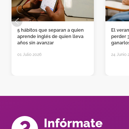
5 hábitos que separan a quien
El vera
aprende inglés de quien lleva
perder 
años sin avanzar
ganarlos
01 Julio 2026
24 Junio 
Infórmate