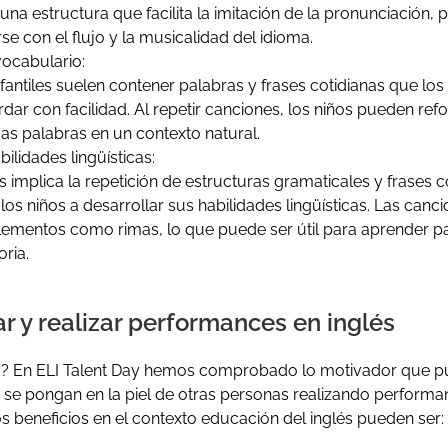
 una estructura que facilita la imitación de la pronunciación, 
rse con el flujo y la musicalidad del idioma.
vocabulario:
fantiles suelen contener palabras y frases cotidianas que lo
dar con facilidad. Al repetir canciones, los niños pueden ref
as palabras en un contexto natural.
ilidades lingüísticas:
 implica la repetición de estructuras gramaticales y frases 
os niños a desarrollar sus habilidades lingüísticas. Las canc
elementos como rimas, lo que puede ser útil para aprender pa
ria.
r y realizar performances en inglés
á? En ELI Talent Day hemos comprobado lo motivador que pu
se pongan en la piel de otras personas realizando performa
os beneficios en el contexto educación del inglés pueden ser: