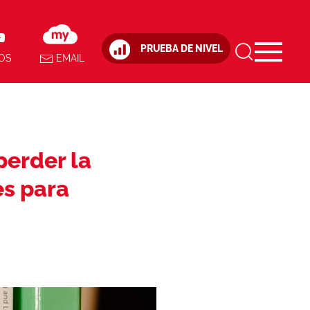
PRUEBA DE NIVEL
OS
EMAIL
perder la
es para