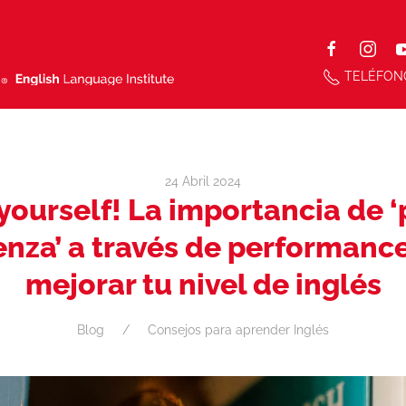
TELÉFON
24 Abril 2024
yourself! La importancia de ‘
nza’ a través de performanc
mejorar tu nivel de inglés
Blog
Consejos para aprender Inglés