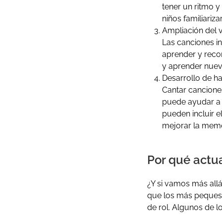
tener un ritmo y
niños familiariza
Ampliación del 
Las canciones in
aprender y recor
y aprender nuev
Desarrollo de hab
Cantar canciones
puede ayudar a l
pueden incluir 
mejorar la memo
Por qué actua
¿Y si vamos más all
que los más peques 
de rol. Algunos de l