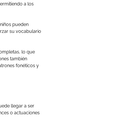
permitiendo a los
s niños pueden
orzar su vocabulario
completas, lo que
iones también
trones fonéticos y
ede llegar a ser
nces o actuaciones