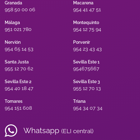
Granada
Macarena
958 50 00 06
954 41 47 51
Málaga
Montequinto
951 021 780
954 12 75 94
Nervión
Porvenir
954 65 14 53
954 23 43 43
Santa Justa
Sevilla Este 1
955 12 70 62
954675667
Sevilla Este 2
Sevilla Este 3
954 40 18 47
955 12 70 13
Tomares
Triana
954 151 608
954 34 07 34
Whatsapp
(ELI central)