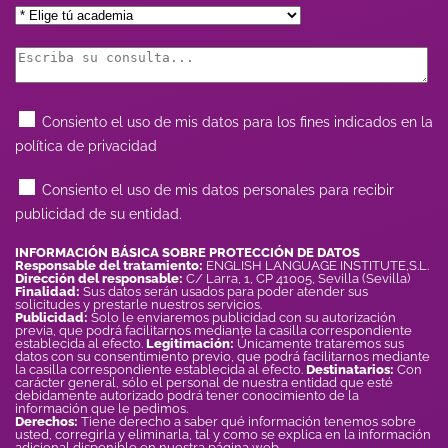
Consiento el uso de mis datos para los fines indicados en la
política de privacidad
Consiento el uso de mis datos personales para recibir
publicidad de su entidad.
INFORMACIÓN BÁSICA SOBRE PROTECCIÓN DE DATOS
Responsable del tratamiento:
ENGLISH LANGUAGE INSTITUTE,S.L.
Dirección del responsable:
C/ Larra, 1, CP 41005, Sevilla (Sevilla)
Finalidad:
Sus datos serán usados para poder atender sus
solicitudes y prestarle nuestros servicios.
Publicidad:
Solo le enviaremos publicidad con su autorización
previa, que podrá facilitarnos mediante la casilla correspondiente
establecida al efecto.
Legitimación:
Únicamente trataremos sus
datos con su consentimiento previo, que podrá facilitarnos mediante
la casilla correspondiente establecida al efecto.
Destinatarios:
Con
carácter general, sólo el personal de nuestra entidad que esté
debidamente autorizado podrá tener conocimiento de la
información que le pedimos.
Derechos:
Tiene derecho a saber qué información tenemos sobre
usted, corregirla y eliminarla, tal y como se explica en la información
adicional disponible en nuestra página web.