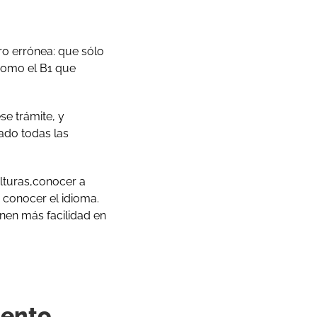
ro errónea: que sólo
 como el B1 que
se trámite, y
ado todas las
ulturas,conocer a
o conocer el idioma.
en más facilidad en
mento