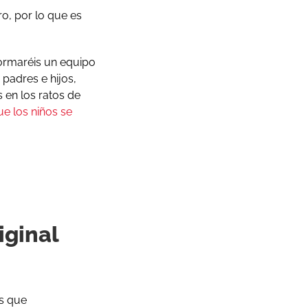
o, por lo que es
formaréis un equipo
padres e hijos,
s en los ratos de
e los niños se
iginal
és que