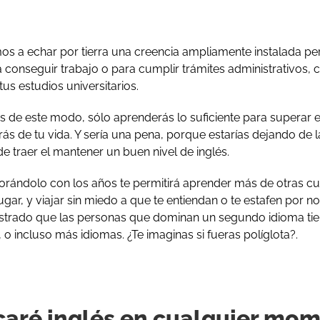
os a echar por tierra una creencia ampliamente instalada pe
a conseguir trabajo o para cumplir trámites administrativos,
 tus estudios universitarios.
lés de este modo, sólo aprenderás lo suficiente para superar e
s de tu vida. Y sería una pena, porque estarías dejando de l
e traer el mantener un buen nivel de inglés.
jorándolo con los años te permitirá aprender más de otras c
ugar, y viajar sin miedo a que te entiendan o te estafen por n
trado que las personas que dominan un segundo idioma tien
 o incluso más idiomas. ¿Te imaginas si fueras políglota?.
icaré inglés en cualquier mo