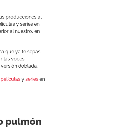
as producciones al
ículas y series en
rior al nuestro, en
una que ya te sepas
r las voces.
a versión doblada.
e
películas
y
series
en
no pulmón