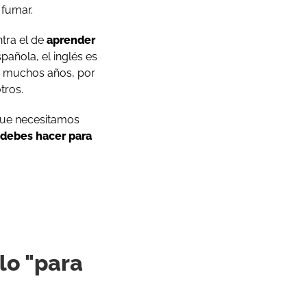
 fumar.
tra el de
aprender
pañola, el inglés es
e muchos años, por
tros.
 que necesitamos
 debes hacer para
ólo "para