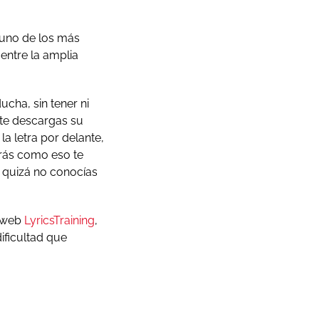
 uno de los más
entre la amplia
cha, sin tener ni
 te descargas su
la letra por delante,
erás como eso te
 quizá no conocías
a web
LyricsTraining
,
ificultad que