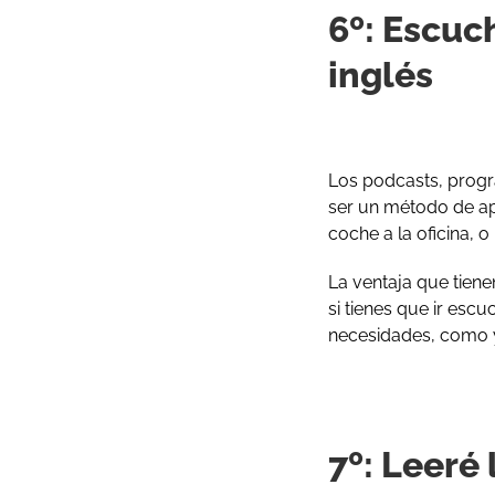
6º: Escuc
inglés
Los podcasts, progr
ser un método de ap
coche a la oficina, o
La ventaja que tien
si tienes que ir esc
necesidades, como 
7º: Leeré