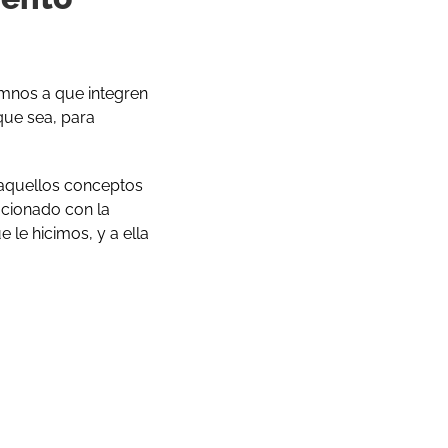
mnos a que integren
que sea, para
o aquellos conceptos
acionado con la
 le hicimos, y a ella