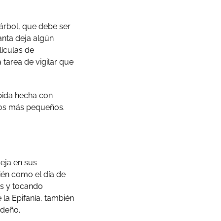
árbol, que debe ser
anta deja algún
lículas de
 tarea de vigilar que
ida hecha con
 los más pequeños.
leja en sus
ién como el día de
es y tocando
 la Epifanía, también
videño.