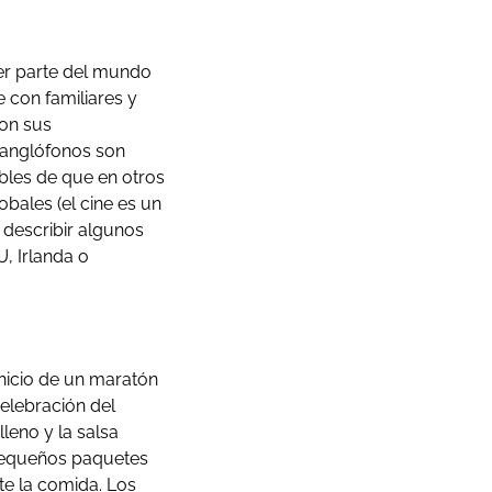
ier parte del mundo
e con familiares y
con sus
s anglófonos son
ables de que en otros
ales (el cine es un
 describir algunos
, Irlanda o
inicio de un maratón
celebración del
leno y la salsa
 pequeños paquetes
te la comida. Los