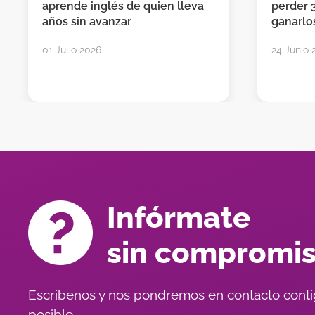
aprende inglés de quien lleva
perder 
años sin avanzar
ganarlos
01 Julio 2026
24 Junio 
Infórmate
sin compromi
Escríbenos y nos pondremos en contacto conti
posible.