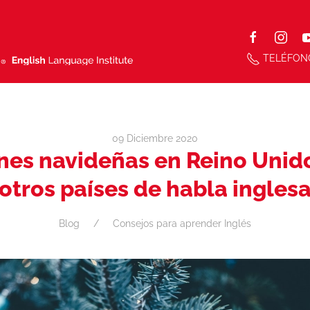
TELÉFON
09 Diciembre 2020
nes navideñas en Reino Unid
otros países de habla ingles
Blog
Consejos para aprender Inglés