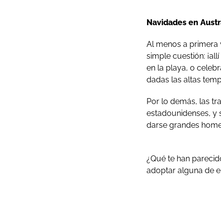
Navidades en Austr
Al menos a primera v
simple cuestión: ¡al
en la playa, o celeb
dadas las altas tem
Por lo demás, las tr
estadounidenses, y s
darse grandes homen
¿Qué te han parecido
adoptar alguna de el