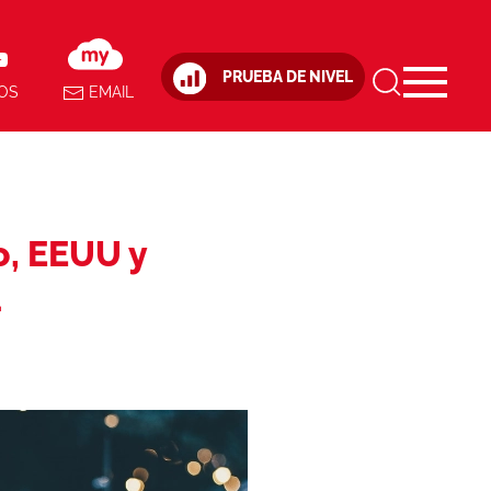
PRUEBA DE NIVEL
OS
EMAIL
o, EEUU y
a