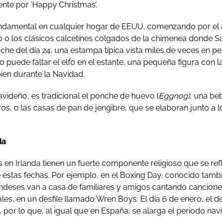
nte por ‘Happy Christmas’.
ndamental en cualquier hogar de EEUU, comenzando por el 
o o los clásicos calcetines colgados de la chimenea donde S
oche del día 24, una estampa típica vista miles de veces en pe
uede faltar el elfo en el estante, una pequeña figura con la
bien durante la Navidad.
videño, es tradicional el ponche de huevo (
Eggnog),
una beb
vos, o las casas de pan de jengibre, que se elaboran junto a
da
s en Irlanda tienen un fuerte componente religioso que se ref
estas fechas. Por ejemplo, en el Boxing Day, conocido tamb
landeses van a casa de familiares y amigos cantando cancion
es, en un desfile llamado Wren Boys. El día 6 de enero, el de
s, por lo que, al igual que en España, se alarga el periodo na