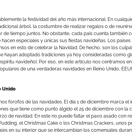
blemente la festividad del año más internacional. En cualqu
dicional árbol, la costumbre de realizar regalos o de reunirs
ar de tiempo juntos. No obstante, cada país cuenta también 
 hacen especiales y únicas sus fiestas navideñas. Los paíse
nsos en esto de celebrar la Navidad. De hecho, son los culp
e hayan adoptado tradiciones ya hoy consideradas como glob
spíritu navideño). Por eso, en este artículo nos centramos en
opulares de una verdaderas navidades en Reino Unido, EEUU
o Unido
nos forofos de las navidades. El día 1 de diciembre marca el 
ones que tiene como punto álgido el 25 de diciembre con la 
rzo de navidad. En este no puede faltar el pavo asado con rel
 Pudding, el Christmas Cake o los Christmas Crackers, unos
jes en su interior que se intercambian los comensales duran