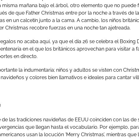
a misma mañana bajo el árbol, otro elemento que no puede f
ués de que Father Christmas entre por la noche a través de 
as en un calcetín junto a la cama. A cambio, los niños britá
er Christmas recobre fuerzas en una noche tan ajetreada.
egalos no acaba aquí, ya que el día 26 se celebra el Boxing 
 centenaria en el que los británicos aprovechan para visitar a 
ortes en directo.
rtante la indumentaria; niños y adultos se visten con Chris
navideños y colores bien llamativos e ideales para cantar vill
U
de las tradiciones navideñas de EEUU coinciden con las de 
vergencias que llegan hasta el vocabulario. Por ejemplo, para 
mericanos usan la locución ‘Merry Christmas’, mientras que l