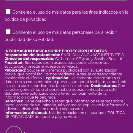
Consiento el uso de mis datos para los fines indicados en la
política de privacidad
Consiento el uso de mis datos personales para recibir
publicidad de su entidad.
INFORMACIÓN BÁSICA SOBRE PROTECCIÓN DE DATOS
Responsable del tratamiento:
ENGLISH LANGUAGE INSTITUTE,S.L.
Dirección del responsable:
C/ Larra, 1, CP 41005, Sevilla (Sevilla)
Finalidad:
Sus datos serán usados para poder atender sus
solicitudes y prestarle nuestros servicios.
Publicidad:
Solo le enviaremos publicidad con su autorización
previa, que podrá facilitarnos mediante la casilla correspondiente
establecida al efecto.
Legitimación:
Únicamente trataremos sus
datos con su consentimiento previo, que podrá facilitarnos mediante
la casilla correspondiente establecida al efecto.
Destinatarios:
Con
carácter general, sólo el personal de nuestra entidad que esté
debidamente autorizado podrá tener conocimiento de la
información que le pedimos.
Derechos:
Tiene derecho a saber qué información tenemos sobre
usted, corregirla y eliminarla, tal y como se explica en la información
adicional disponible en nuestra página web.
Información adicional:
Más información en el apartado “POLÍTICA
DE PRIVACIDAD” de nuestra página web.