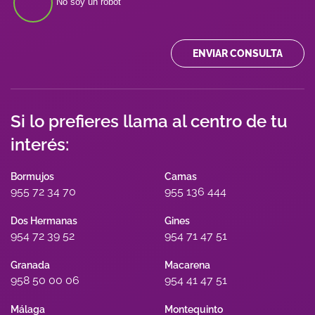
No soy un robot
ENVIAR CONSULTA
Si lo prefieres llama al centro de tu
interés:
Bormujos
Camas
955 72 34 70
955 136 444
Dos Hermanas
Gines
954 72 39 52
954 71 47 51
Granada
Macarena
958 50 00 06
954 41 47 51
Málaga
Montequinto