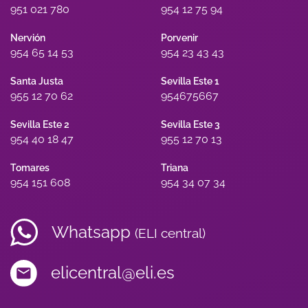
951 021 780
954 12 75 94
Nervión
Porvenir
954 65 14 53
954 23 43 43
Santa Justa
Sevilla Este 1
955 12 70 62
954675667
Sevilla Este 2
Sevilla Este 3
954 40 18 47
955 12 70 13
Tomares
Triana
954 151 608
954 34 07 34
Whatsapp
(ELI central)
elicentral@eli.es