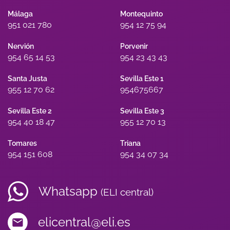
Málaga
Montequinto
951 021 780
954 12 75 94
Nervión
Porvenir
954 65 14 53
954 23 43 43
Santa Justa
Sevilla Este 1
955 12 70 62
954675667
Sevilla Este 2
Sevilla Este 3
954 40 18 47
955 12 70 13
Tomares
Triana
954 151 608
954 34 07 34
Whatsapp
(ELI central)
elicentral@eli.es