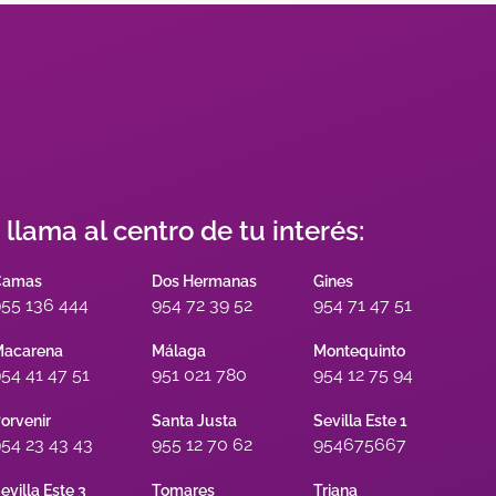
s llama al centro de tu interés:
Camas
Dos Hermanas
Gines
55 136 444
954 72 39 52
954 71 47 51
acarena
Málaga
Montequinto
54 41 47 51
951 021 780
954 12 75 94
orvenir
Santa Justa
Sevilla Este 1
54 23 43 43
955 12 70 62
954675667
evilla Este 3
Tomares
Triana