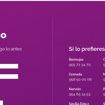
so
Si lo prefiere
go lo antes
Bormujos
955 72 34 70
9
Granada
M
958 50 00 06
9
Nervión
P
954 65 14 53
9
Sevilla Este 2
S