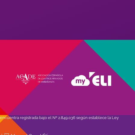
encuentra registrada bajo el Nº 2.849.036 según establece la Ley