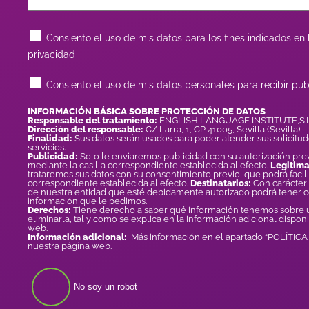
Consiento el uso de mis datos para los fines indicados en l
privacidad
Consiento el uso de mis datos personales para recibir pub
INFORMACIÓN BÁSICA SOBRE PROTECCIÓN DE DATOS
Responsable del tratamiento:
ENGLISH LANGUAGE INSTITUTE,S.L
Dirección del responsable:
C/ Larra, 1, CP 41005, Sevilla (Sevilla)
Finalidad:
Sus datos serán usados para poder atender sus solicitud
servicios.
Publicidad:
Solo le enviaremos publicidad con su autorización prev
mediante la casilla correspondiente establecida al efecto.
Legitima
trataremos sus datos con su consentimiento previo, que podrá facili
correspondiente establecida al efecto.
Destinatarios:
Con carácter 
de nuestra entidad que esté debidamente autorizado podrá tener 
información que le pedimos.
Derechos:
Tiene derecho a saber qué información tenemos sobre us
eliminarla, tal y como se explica en la información adicional dispon
web.
Información adicional:
Más información en el apartado “POLÍTIC
nuestra página web.
No soy un robot