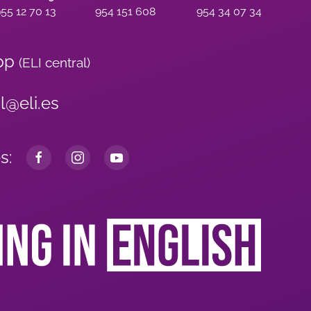
55 12 70 13
954 151 608
954 34 07 34
pp
(ELI central)
al@eli.es
s: