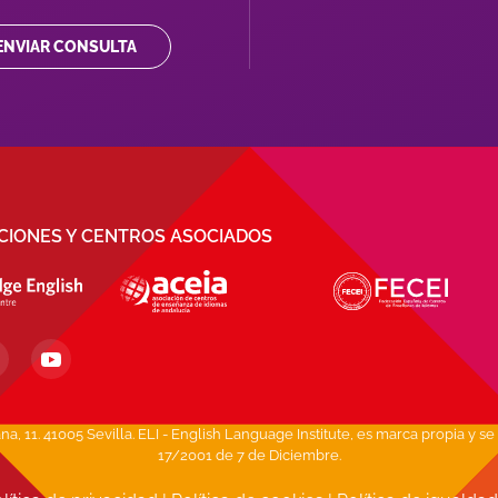
ENVIAR CONSULTA
ACIONES Y CENTROS ASOCIADOS
1. 41005 Sevilla. ELI - English Language Institute, es marca propia y se 
17/2001 de 7 de Diciembre.