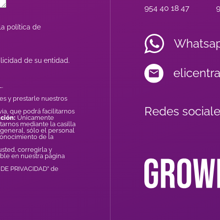
954 40 18 47
9
a política de
Whatsa
licidad de su entidad.
elicentr
.
es y prestarle nuestros
Redes sociale
ia, que podrá facilitarnos
ción:
Únicamente
tarnos mediante la casilla
general, sólo el personal
conocimiento de la
ted, corregirla y
ible en nuestra página
A DE PRIVACIDAD” de