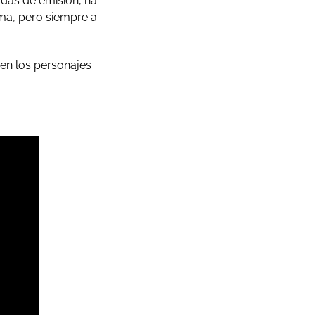
das de emisión, ha
ma, pero siempre a
 en los personajes