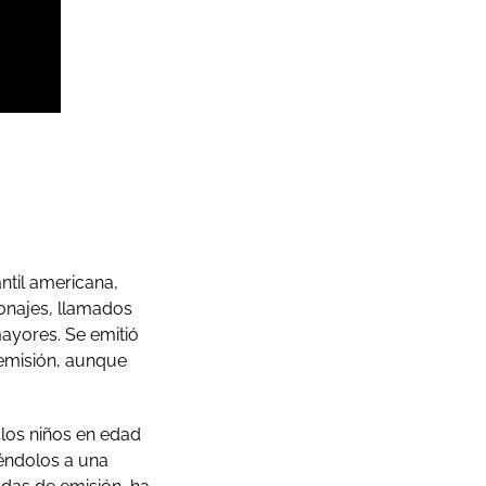
ntil americana,
onajes, llamados
ayores. Se emitió
 emisión, aunque
los niños en edad
iéndolos a una