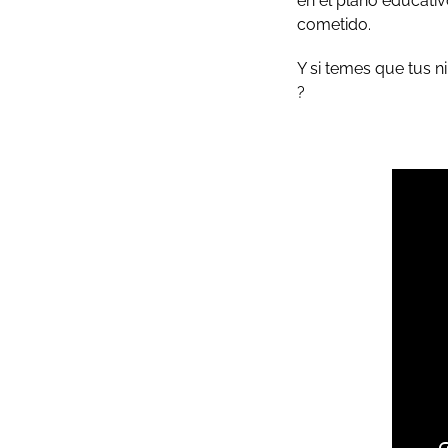
en el plano educati
cometido.
Y si temes que tus n
?