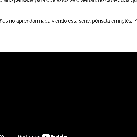
vo sino pensada para que éstos se diviertan, no cabe duda q
iños no aprendan nada viendo esta serie, pónsela en inglés: 