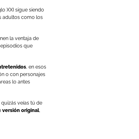
glo XXI sigue siendo
os adultos como los
ienen la ventaja de
 episodios que
ntretenidos
, en esos
ión o con personajes
areas lo antes
 quizás veías tú de
n
versión original
,