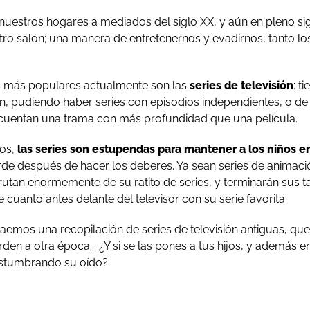
a nuestros hogares a mediados del siglo XX, y aún en pleno si
tro salón; una manera de entretenernos y evadirnos, tanto l
s más populares actualmente son las
series de televisión
: t
ón, pudiendo haber series con episodios independientes, o de
o cuentan una trama con más profundidad que una película.
ños,
las series son estupendas para mantener a los niños e
tarde después de hacer los deberes. Ya sean series de animac
sfrutan enormemente de su ratito de series, y terminarán sus t
 cuanto antes delante del televisor con su serie favorita.
traemos una recopilación de series de televisión antiguas, que
den a otra época... ¿Y si se las pones a tus hijos, y además e
stumbrando su oído?