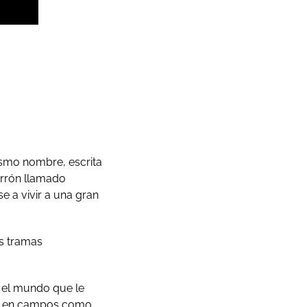
mismo nombre, escrita
arrón llamado
 a vivir a una gran
as tramas
r el mundo que le
tos en campos como