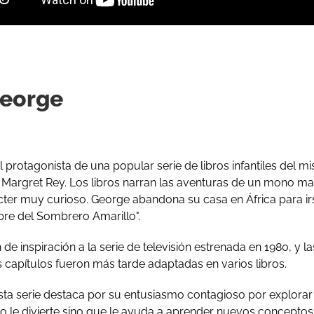
George
 protagonista de una popular serie de libros infantiles del 
Margret Rey. Los libros narran las aventuras de un mono m
ter muy curioso. George abandona su casa en África para irse
re del Sombrero Amarillo".
n de inspiración a la serie de televisión estrenada en 1980, y l
 capítulos fueron más tarde adaptadas en varios libros.
esta serie destaca por su entusiasmo contagioso por explora
ólo le divierte sino que le ayuda a aprender nuevos concep