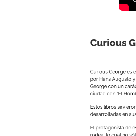
Curious 
Curious George es el
por Hans Augusto y 
George con un carác
ciudad con "El Homb
Estos libros sirviero
desarrolladas en sus
El protagonista de 
rodea, lo cual no s