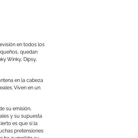
evisión en todos los
pequeños, quedan
ky Winky, Dipsy,
antena en la cabeza
eales. Viven en un
de su emisión,
ales y su supuesta
erto es que si la
muchas pretensiones