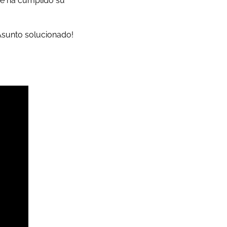
ue ha cumplido su
¡Asunto solucionado!