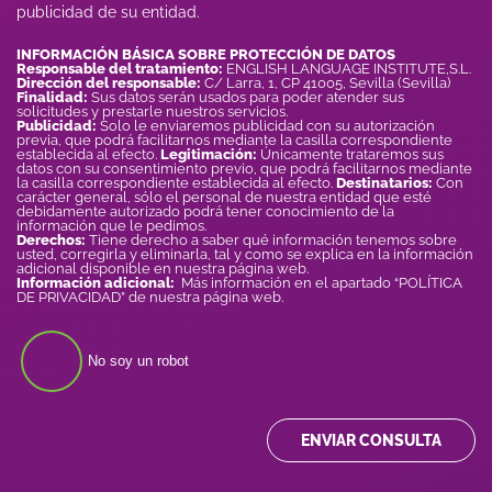
publicidad de su entidad.
INFORMACIÓN BÁSICA SOBRE PROTECCIÓN DE DATOS
Responsable del tratamiento:
ENGLISH LANGUAGE INSTITUTE,S.L.
Dirección del responsable:
C/ Larra, 1, CP 41005, Sevilla (Sevilla)
Finalidad:
Sus datos serán usados para poder atender sus
solicitudes y prestarle nuestros servicios.
Publicidad:
Solo le enviaremos publicidad con su autorización
previa, que podrá facilitarnos mediante la casilla correspondiente
establecida al efecto.
Legitimación:
Únicamente trataremos sus
datos con su consentimiento previo, que podrá facilitarnos mediante
la casilla correspondiente establecida al efecto.
Destinatarios:
Con
carácter general, sólo el personal de nuestra entidad que esté
debidamente autorizado podrá tener conocimiento de la
información que le pedimos.
Derechos:
Tiene derecho a saber qué información tenemos sobre
usted, corregirla y eliminarla, tal y como se explica en la información
adicional disponible en nuestra página web.
Información adicional:
Más información en el apartado “POLÍTICA
DE PRIVACIDAD” de nuestra página web.
No soy un robot
ENVIAR CONSULTA