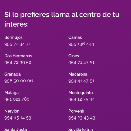
Si lo prefieres llama al centro de tu
interés:
Bormujos
Camas
955 72 34 70
955 136 444
Dos Hermanas
Gines
954 72 39 52
954 71 47 51
Granada
Macarena
958 50 00 06
954 41 47 51
Málaga
Montequinto
951 021 780
954 12 75 94
Nervión
Porvenir
954 65 14 53
954 23 43 43
Santa Justa
Sevilla Este 1