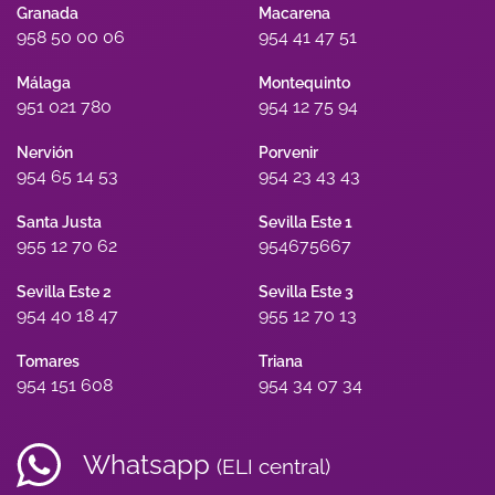
Granada
Macarena
958 50 00 06
954 41 47 51
Málaga
Montequinto
951 021 780
954 12 75 94
Nervión
Porvenir
954 65 14 53
954 23 43 43
Santa Justa
Sevilla Este 1
955 12 70 62
954675667
Sevilla Este 2
Sevilla Este 3
954 40 18 47
955 12 70 13
Tomares
Triana
954 151 608
954 34 07 34
Whatsapp
(ELI central)