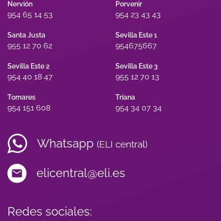
Nervión
Porvenir
954 65 14 53
954 23 43 43
Santa Justa
Sevilla Este 1
955 12 70 62
954675667
Sevilla Este 2
Sevilla Este 3
954 40 18 47
955 12 70 13
Tomares
Triana
954 151 608
954 34 07 34
Whatsapp
(ELI central)
elicentral@eli.es
Redes sociales: