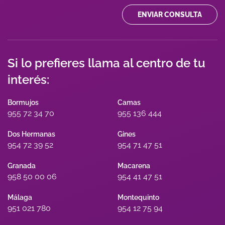
ENVIAR CONSULTA
Si lo prefieres llama al centro de tu
interés:
Bormujos
Camas
955 72 34 70
955 136 444
Dos Hermanas
Gines
954 72 39 52
954 71 47 51
Granada
Macarena
958 50 00 06
954 41 47 51
Málaga
Montequinto
951 021 780
954 12 75 94