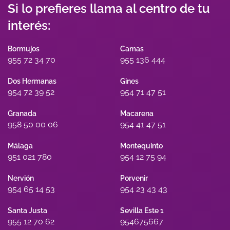
Si lo prefieres llama al centro de tu
interés:
Bormujos
Camas
955 72 34 70
955 136 444
Dos Hermanas
Gines
954 72 39 52
954 71 47 51
Granada
Macarena
958 50 00 06
954 41 47 51
Málaga
Montequinto
951 021 780
954 12 75 94
Nervión
Porvenir
954 65 14 53
954 23 43 43
Santa Justa
Sevilla Este 1
955 12 70 62
954675667