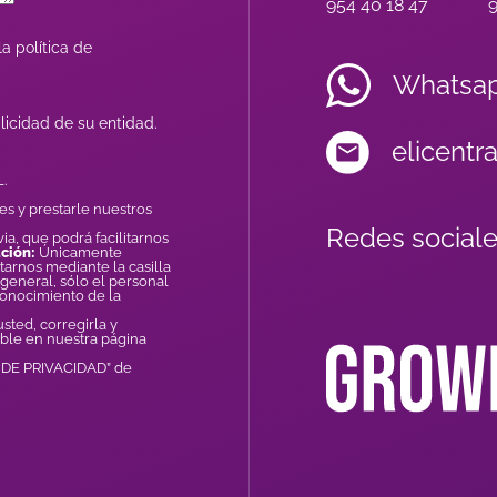
954 40 18 47
9
a política de
Whatsa
licidad de su entidad.
elicentr
.
es y prestarle nuestros
Redes sociale
ia, que podrá facilitarnos
ción:
Únicamente
tarnos mediante la casilla
general, sólo el personal
conocimiento de la
ted, corregirla y
ible en nuestra página
A DE PRIVACIDAD” de