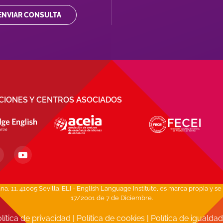
ENVIAR CONSULTA
ACIONES Y CENTROS ASOCIADOS
1. 41005 Sevilla. ELI - English Language Institute, es marca propia y se 
17/2001 de 7 de Diciembre.
lítica de privacidad
|
Política de cookies
|
Política de igualda