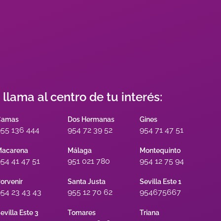
s llama al centro de tu interés:
Camas
Dos Hermanas
Gines
55 136 444
954 72 39 52
954 71 47 51
acarena
Málaga
Montequinto
54 41 47 51
951 021 780
954 12 75 94
orvenir
Santa Justa
Sevilla Este 1
54 23 43 43
955 12 70 62
954675667
evilla Este 3
Tomares
Triana