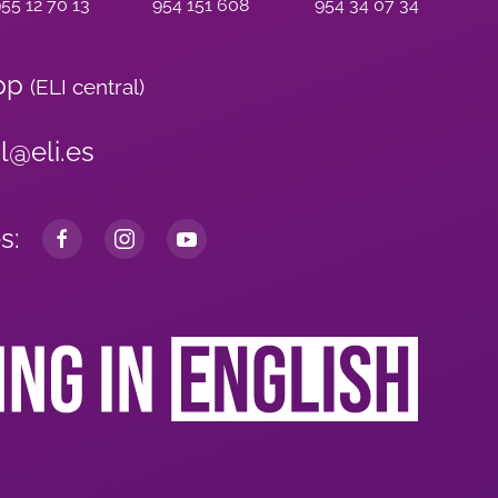
55 12 70 13
954 151 608
954 34 07 34
pp
(ELI central)
al@eli.es
s: