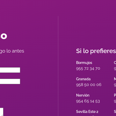
so
Si lo prefiere
go lo antes
Bormujos
955 72 34 70
9
Granada
M
958 50 00 06
9
Nervión
P
954 65 14 53
9
Sevilla Este 2
S