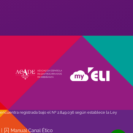
encuentra registrada bajo el Nº 2.849.036 según establece la Ley
d
|
Manual Canal Ético