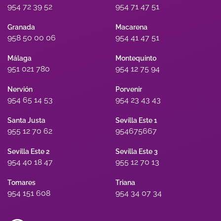
954 72 39 52
954 71 47 51
Granada
Macarena
958 50 00 06
954 41 47 51
Málaga
Montequinto
951 021 780
954 12 75 94
Nervión
Porvenir
954 65 14 53
954 23 43 43
Santa Justa
Sevilla Este 1
955 12 70 62
954675667
Sevilla Este 2
Sevilla Este 3
954 40 18 47
955 12 70 13
Tomares
Triana
954 151 608
954 34 07 34