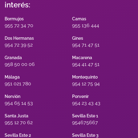
interés:
Bormujos
Camas
955 72 34 70
955 136 444
Dos Hermanas
Gines
954 72 39 52
954 71 47 51
Granada
Macarena
958 50 00 06
954 41 47 51
Málaga
Montequinto
951 021 780
954 12 75 94
Nervión
Porvenir
954 65 14 53
954 23 43 43
Santa Justa
Sevilla Este 1
955 12 70 62
954675667
Sevilla Este 2
Sevilla Este 3