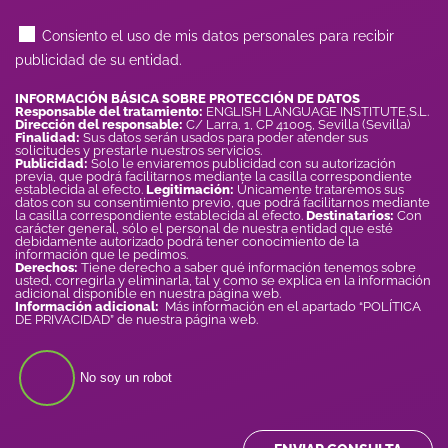
Consiento el uso de mis datos personales para recibir
publicidad de su entidad.
INFORMACIÓN BÁSICA SOBRE PROTECCIÓN DE DATOS
Responsable del tratamiento:
ENGLISH LANGUAGE INSTITUTE,S.L.
Dirección del responsable:
C/ Larra, 1, CP 41005, Sevilla (Sevilla)
Finalidad:
Sus datos serán usados para poder atender sus
solicitudes y prestarle nuestros servicios.
Publicidad:
Solo le enviaremos publicidad con su autorización
previa, que podrá facilitarnos mediante la casilla correspondiente
establecida al efecto.
Legitimación:
Únicamente trataremos sus
datos con su consentimiento previo, que podrá facilitarnos mediante
la casilla correspondiente establecida al efecto.
Destinatarios:
Con
carácter general, sólo el personal de nuestra entidad que esté
debidamente autorizado podrá tener conocimiento de la
información que le pedimos.
Derechos:
Tiene derecho a saber qué información tenemos sobre
usted, corregirla y eliminarla, tal y como se explica en la información
adicional disponible en nuestra página web.
Información adicional:
Más información en el apartado “POLÍTICA
DE PRIVACIDAD” de nuestra página web.
No soy un robot