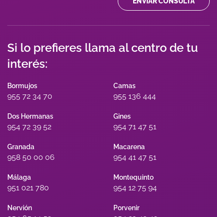
ENVIAR CONSULTA
Si lo prefieres llama al centro de tu
interés:
Bormujos
Camas
955 72 34 70
955 136 444
Dos Hermanas
Gines
954 72 39 52
954 71 47 51
Granada
Macarena
958 50 00 06
954 41 47 51
Málaga
Montequinto
951 021 780
954 12 75 94
Nervión
Porvenir