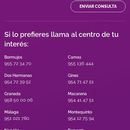
ENVIAR CONSULTA
Si lo prefieres llama al centro de tu
interés:
Bormujos
Camas
955 72 34 70
955 136 444
Dos Hermanas
Gines
954 72 39 52
954 71 47 51
Granada
Macarena
958 50 00 06
954 41 47 51
Málaga
Montequinto
951 021 780
954 12 75 94