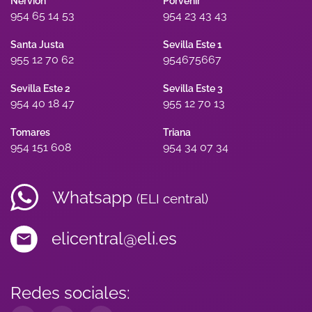
Nervión
Porvenir
954 65 14 53
954 23 43 43
Santa Justa
Sevilla Este 1
955 12 70 62
954675667
Sevilla Este 2
Sevilla Este 3
954 40 18 47
955 12 70 13
Tomares
Triana
954 151 608
954 34 07 34
Whatsapp
(ELI central)
elicentral@eli.es
Redes sociales: