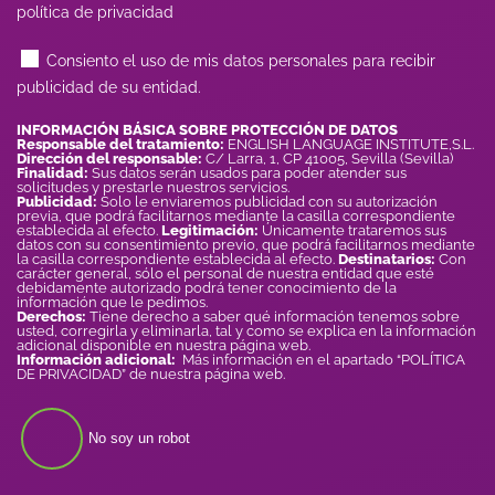
política de privacidad
Consiento el uso de mis datos personales para recibir
publicidad de su entidad.
INFORMACIÓN BÁSICA SOBRE PROTECCIÓN DE DATOS
Responsable del tratamiento:
ENGLISH LANGUAGE INSTITUTE,S.L.
Dirección del responsable:
C/ Larra, 1, CP 41005, Sevilla (Sevilla)
Finalidad:
Sus datos serán usados para poder atender sus
solicitudes y prestarle nuestros servicios.
Publicidad:
Solo le enviaremos publicidad con su autorización
previa, que podrá facilitarnos mediante la casilla correspondiente
establecida al efecto.
Legitimación:
Únicamente trataremos sus
datos con su consentimiento previo, que podrá facilitarnos mediante
la casilla correspondiente establecida al efecto.
Destinatarios:
Con
carácter general, sólo el personal de nuestra entidad que esté
debidamente autorizado podrá tener conocimiento de la
información que le pedimos.
Derechos:
Tiene derecho a saber qué información tenemos sobre
usted, corregirla y eliminarla, tal y como se explica en la información
adicional disponible en nuestra página web.
Información adicional:
Más información en el apartado “POLÍTICA
DE PRIVACIDAD” de nuestra página web.
No soy un robot