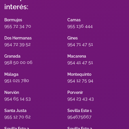
interés:
Bormujos
Camas
955 72 34 70
955 136 444
Dos Hermanas
Gines
954 72 39 52
954 71 47 51
Granada
Macarena
958 50 00 06
954 41 47 51
Málaga
Montequinto
951 021 780
954 12 75 94
Nervión
Porvenir
954 65 14 53
954 23 43 43
Santa Justa
Sevilla Este 1
955 12 70 62
954675667
Sevilla Este 2
Sevilla Este 3