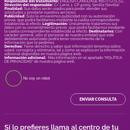
Responsable del tratamiento:
ENGLISH LANGUAGE INSTITUTE,S.L.
Dirección del responsable:
C/ Larra, 1, CP 41005, Sevilla (Sevilla)
Finalidad:
Sus datos serán usados para poder atender sus
solicitudes y prestarle nuestros servicios.
Publicidad:
Solo le enviaremos publicidad con su autorización
previa, que podrá facilitarnos mediante la casilla correspondiente
establecida al efecto.
Legitimación:
Únicamente trataremos sus
datos con su consentimiento previo, que podrá facilitarnos mediante
la casilla correspondiente establecida al efecto.
Destinatarios:
Con
carácter general, sólo el personal de nuestra entidad que esté
debidamente autorizado podrá tener conocimiento de la
información que le pedimos.
Derechos:
Tiene derecho a saber qué información tenemos sobre
usted, corregirla y eliminarla, tal y como se explica en la información
adicional disponible en nuestra página web.
Información adicional:
Más información en el apartado “POLÍTICA
DE PRIVACIDAD” de nuestra página web.
No soy un robot
ENVIAR CONSULTA
Si lo prefieres llama al centro de tu