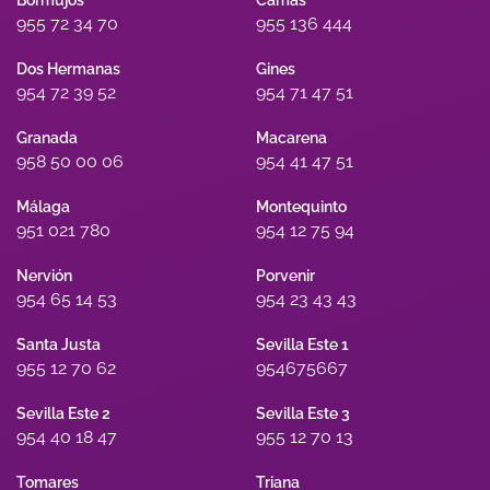
Bormujos
Camas
955 72 34 70
955 136 444
Dos Hermanas
Gines
954 72 39 52
954 71 47 51
Granada
Macarena
958 50 00 06
954 41 47 51
Málaga
Montequinto
951 021 780
954 12 75 94
Nervión
Porvenir
954 65 14 53
954 23 43 43
Santa Justa
Sevilla Este 1
955 12 70 62
954675667
Sevilla Este 2
Sevilla Este 3
954 40 18 47
955 12 70 13
Tomares
Triana