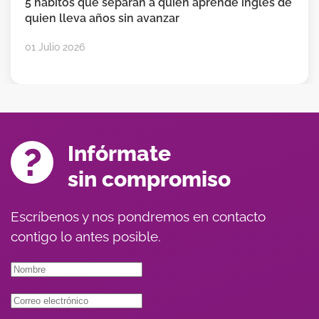
ue separan a quien aprende inglés de
El verano 
 años sin avanzar
inglés. O ga
24 Junio 202
Infórmate
sin compromiso
Escríbenos y nos pondremos en contacto
contigo lo antes posible.