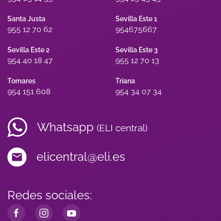
Santa Justa
Sevilla Este 1
955 12 70 62
954675667
Sevilla Este 2
Sevilla Este 3
954 40 18 47
955 12 70 13
Tomares
Triana
954 151 608
954 34 07 34
Whatsapp
(ELI central)
elicentral@eli.es
Redes sociales: