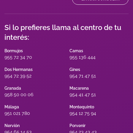
Si lo prefieres llama al centro de tu
interés:
Bormujos
Camas
955 72 34 70
955 136 444
Dos Hermanas
Gines
954 72 39 52
954 71 47 51
Granada
Macarena
958 50 00 06
954 41 47 51
Málaga
Montequinto
951 021 780
954 12 75 94
Nervión
Porvenir
954 65 14 53
954 23 43 43