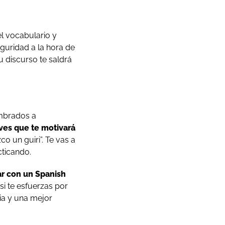
l vocabulario y
guridad a la hora de
tu discurso te saldrá
umbrados a
ves que te motivará
o un guiri”. Te vas a
cticando.
ar con un Spanish
si te esfuerzas por
ia y una mejor