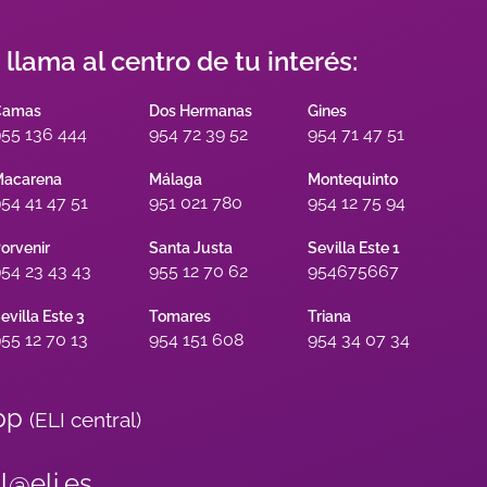
s llama al centro de tu interés:
Camas
Dos Hermanas
Gines
55 136 444
954 72 39 52
954 71 47 51
acarena
Málaga
Montequinto
54 41 47 51
951 021 780
954 12 75 94
orvenir
Santa Justa
Sevilla Este 1
54 23 43 43
955 12 70 62
954675667
evilla Este 3
Tomares
Triana
55 12 70 13
954 151 608
954 34 07 34
pp
(ELI central)
al@eli.es