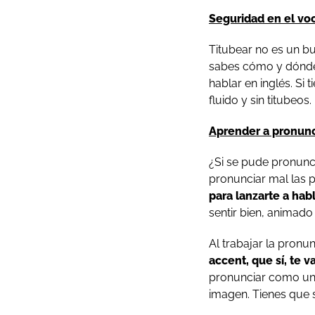
Seguridad en el vo
Titubear no es un b
sabes cómo y dónde 
hablar en inglés. Si 
fluido y sin titubeos.
Aprender a pronunc
¿Si se pude pronunc
pronunciar mal las p
para lanzarte a habl
sentir bien, animad
Al trabajar la pronu
accent, que sí, te v
pronunciar como un 
imagen. Tienes que s