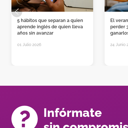
5 hábitos que separan a quien
El vera
aprende inglés de quien lleva
perder 
años sin avanzar
ganarlos
01 Julio 2026
24 Junio 
Infórmate
sin compromi