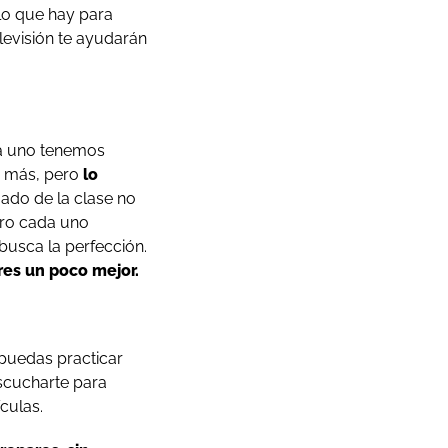
lo que hay para
levisión te ayudarán
da uno tenemos
o más, pero
lo
ado de la clase no
ro cada uno
busca la perfección.
res un poco mejor.
 puedas practicar
escucharte para
culas.