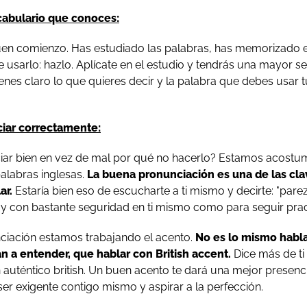
cabulario que conoces:
uen comienzo. Has estudiado las palabras, has memorizado e
usarlo: hazlo. Aplícate en el estudio y tendrás una mayor se
tienes claro lo que quieres decir y la palabra que debes usar 
iar correctamente:
iar bien en vez de mal por qué no hacerlo? Estamos acost
alabras inglesas.
La buena pronunciación es una de las cla
ar.
Estaría bien eso de escucharte a ti mismo y decirte: "parezc
o y con bastante seguridad en ti mismo como para seguir pra
nciación estamos trabajando el acento.
No es lo mismo habl
an a entender, que hablar con British accent.
Dice más de ti 
auténtico british. Un buen acento te dará una mejor presenc
er exigente contigo mismo y aspirar a la perfección.