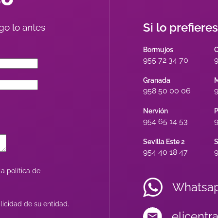
Si lo prefiere
go lo antes
Bormujos
955 72 34 70
9
Granada
M
958 50 00 06
9
Nervión
P
954 65 14 53
9
Sevilla Este 2
S
954 40 18 47
9
a política de
Whatsa
licidad de su entidad.
elicentr